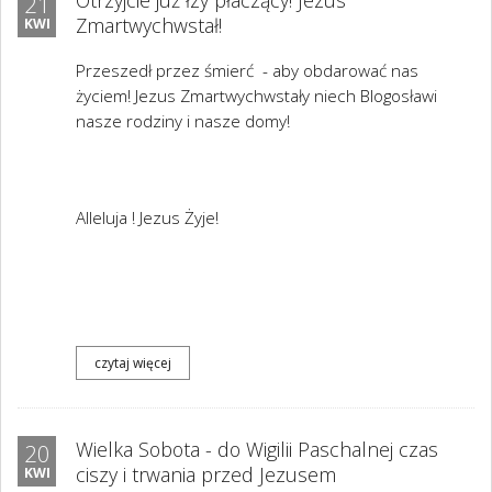
Otrzyjcie już łzy płaczący! Jezus
21
Zmartwychwstał!
KWI
Przeszedł przez śmierć - aby obdarować nas
życiem! Jezus Zmartwychwstały niech Blogosławi
nasze rodziny i nasze domy!
Alleluja ! Jezus Żyje!
czytaj więcej
Wielka Sobota - do Wigilii Paschalnej czas
20
ciszy i trwania przed Jezusem
KWI