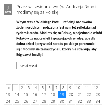
Przez wstawiennictwo św. Andrzeja Boboli
9
modlimy się za Polskę!
KWI
W tym czasie Wielkiego Postu – refleksji nad swoim
życiem osobistym potrzebna jest nam też refleksja nad
życiem Narodu. Módlmy się za Polskę, o pojednanie wśród
Polaków, za nauczycieli i sprawujących władzę, aby dla
dobra dzieci i przyszłości narodu polskiego porozumieli
się! Módlmy sie za nauczycieli, którzy nie strajkują, aby
Bóg dawał im siłę!
czytaj więcej
«
1
2
3
4
5
6
7
8
9
10
11
12
13
14
15
16
17
18
19
20
21
22
23
24
25
26
27
28
29
30
31
32
33
34