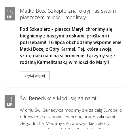
Matko Boża Szkaplerzna, okryj nas swoim
15
płaszczem miłości i modlitwy!
LIP
Pod Szkaplerz – płaszcz Maryi chronimy się i
biegniemy z naszymi troskami, prośbami i
potrzebami! 16 lipca obchodzimy wspomnienie
Matki Bożej z Góry Karmel, Tej, która swoją
szatę dała nam na schronienie. Łączymy się z
rodziną Karmelitanską w miłości do Maryi!
czytaj więcej
Św. Benedykcie Módl się za nami !
11
LIP
W dniu Św. Benedykta modlimy się za całą Europę, o
odnowienie duchowe i ochronę przed zakusami
złego ducha! Modlimy się za wszystkie zakony