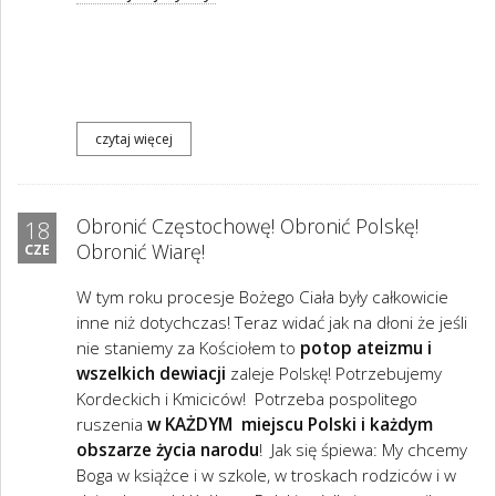
czytaj więcej
Obronić Częstochowę! Obronić Polskę!
18
Obronić Wiarę!
CZE
W tym roku procesje Bożego Ciała były całkowicie
inne niż dotychczas! Teraz widać jak na dłoni że jeśli
nie staniemy za Kościołem to
potop ateizmu i
wszelkich dewiacji
zaleje Polskę! Potrzebujemy
Kordeckich i Kmiciców! Potrzeba pospolitego
ruszenia
w KAŻDYM miejscu Polski i każdym
obszarze życia narodu
! Jak się śpiewa: My chcemy
Boga w książce i w szkole, w troskach rodziców i w