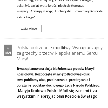
trwa w najgorsze! Są tacy, którzy chcą tylko zszargać,
oskarżyć, zasiać wątpliwość, niech się tłumaczą
wszyscy!
Atakują Maryję i Eucharystię
– dwa filary Kościoła
Katolickiego!
czytaj więcej
Polska potrzebuje modlitwy! Wynagradzajmy
9
za grzechy przeciw Niepokalanemu Sercu
MAJ
Maryi!
Trwa zaplanowana akcja bluźnierstwa przeciw Maryi i
Kościołowi. Rozpoczęte w święto Królowej Polski
trwa
publiczny atak,
przeinaczanie, przekręcanie i
obrażanie podstaw duchowego życia Narodu Polskiego.
Maryjo Królowo Polski! Módl się za nami i za
wszystkimi nieprzyjaciółmi Kościoła Świętego!