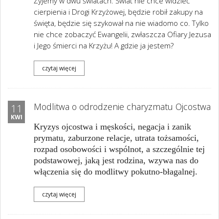
Żyjemy w dwu światach. Świat nie chce widzieć
cierpienia i Drogi Krzyżowej, będzie robił zakupy na
święta, będzie się szykował na nie wiadomo co. Tylko
nie chce zobaczyć Ewangelii, zwłaszcza Ofiary Jezusa
i Jego śmierci na Krzyżu! A gdzie ja jestem?
czytaj więcej
Modlitwa o odrodzenie charyzmatu Ojcostwa
11
KWI
Kryzys ojcostwa i męskości, negacja i zanik
prymatu, zaburzone relacje, utrata tożsamości,
rozpad osobowości i wspólnot, a szczególnie tej
podstawowej, jaką jest rodzina, wzywa nas do
włączenia się do modlitwy pokutno-błagalnej.
czytaj więcej