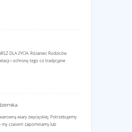
MARSZ DLA ŻYCIA. Różaniec Rodziców
acji i ochronę tego co tradycyjnie
iernika.
 warowną wiary zwycięskiej. Potrzebujemy
ylko my czasem zapominamy lub