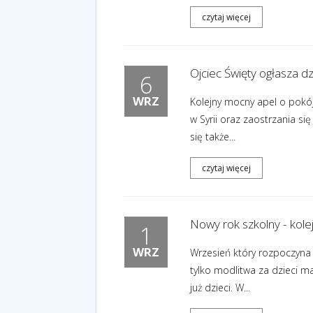
czytaj więcej
Ojciec Święty ogłasza dz
6
WRZ
Kolejny mocny apel o pokój
w Syrii oraz zaostrzania s
się także...
czytaj więcej
Nowy rok szkolny - kol
1
WRZ
Wrzesień który rozpoczyna 
tylko modlitwa za dzieci m
już dzieci. W...