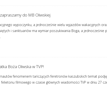
 zapraszamy do MB Oliwskiej
cyjnego wypoczynku, a jednocześnie wielu wyjazdów wakacyjnych oraz w
iętych i sanktuariów ma wymiar poszukiwania Boga, a jednocześnie pr
.
atka Boża Oliwska w TVP!
ternautów fenomenem tańczących feretronów kaszubskich temat podjęł
 felietonu filmowego w czasie głównych wiadomości TVP w dniu 27 cz