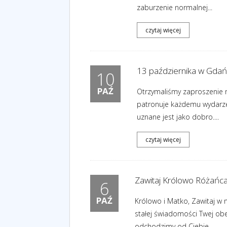
zaburzenie normalnej...
czytaj więcej
13 października w Gdań
10
PAŹ
Otrzymaliśmy zaproszenie n
patronuje każdemu wydarzen
uznane jest jako dobro....
czytaj więcej
Zawitaj Królowo Różańca
6
PAŹ
Królowo i Matko, Zawitaj w 
stałej świadomości Twej obe
odchodzimy od Ciebie,...