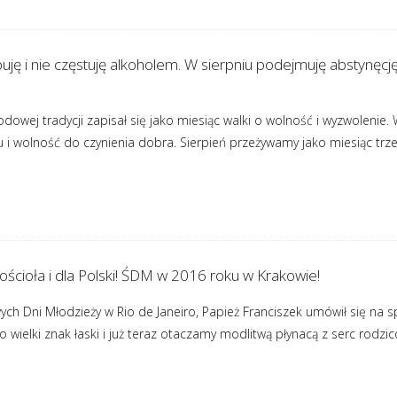
upuję i nie częstuję alkoholem. W sierpniu podejmuję abstynęcj
odowej tradycji zapisał się jako miesiąc walki o wolność i wyzwolenie
 i wolność do czynienia dobra. Sierpień przeżywamy jako miesiąc trzeź
ościoła i dla Polski! ŚDM w 2016 roku w Krakowie!
ch Dni Młodzieży w Rio de Janeiro, Papież Franciszek umówił się na 
 wielki znak łaski i już teraz otaczamy modlitwą płynacą z serc rodzi