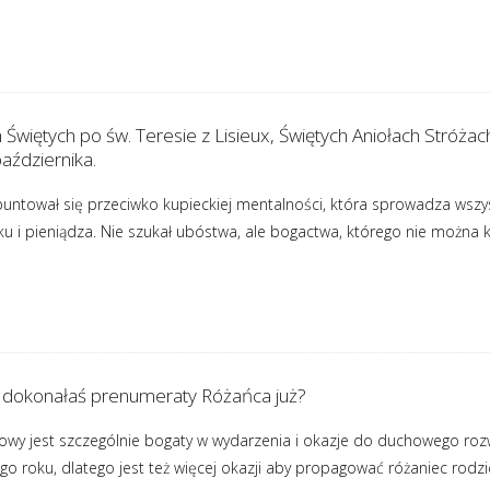
Świętych po św. Teresie z Lisieux, Świętych Aniołach Stróża
października.
buntował się przeciwko kupieckiej mentalności, która sprowadza wszyst
ysku i pieniądza. Nie szukał ubóstwa, ale bogactwa, którego nie można 
zy dokonałaś prenumeraty Różańca już?
cowy jest szczególnie bogaty w wydarzenia i okazje do duchowego roz
ego roku, dlatego jest też więcej okazji aby propagować różaniec rodzic