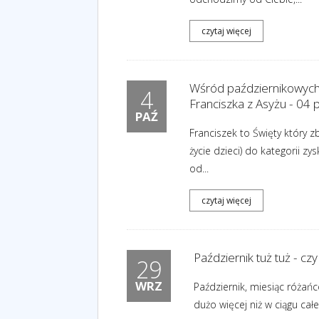
czytaj więcej
Wśród październikowych 
4
Franciszka z Asyżu - 04 
PAŹ
Franciszek to Święty który z
życie dzieci) do kategorii z
od...
czytaj więcej
Październik tuż tuż - c
29
WRZ
Październik, miesiąc różań
dużo więcej niż w ciągu cał