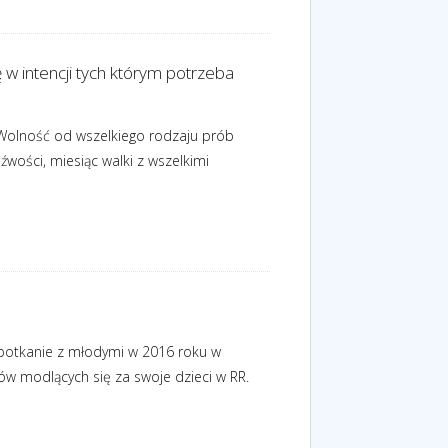
ę w intencji tych którym potrzeba
. Wolność od wszelkiego rodzaju prób
wości, miesiąc walki z wszelkimi
spotkanie z młodymi w 2016 roku w
ców modlących się za swoje dzieci w RR.