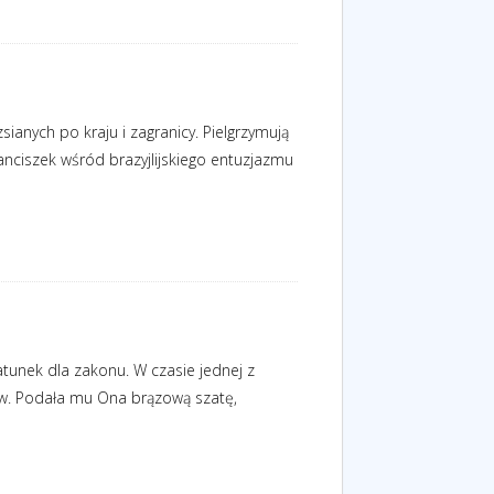
ianych po kraju i zagranicy. Pielgrzymują
anciszek wśród brazyjlijskiego entuzjazmu
atunek dla zakonu. W czasie jednej z
łów. Podała mu Ona brązową szatę,