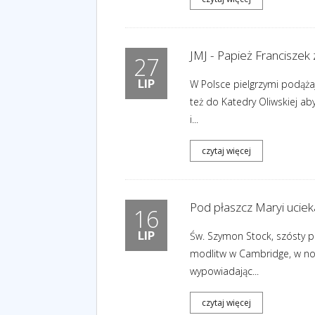
JMJ - Papież Franciszek 
27
LIP
W Polsce pielgrzymi podążaj
też do Katedry Oliwskiej ab
i...
czytaj więcej
Pod płaszcz Maryi uciek
16
LIP
Św. Szymon Stock, szósty pr
modlitw w Cambridge, w noc
wypowiadając...
czytaj więcej