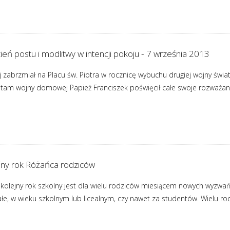
ień postu i modlitwy w intencji pokoju - 7 września 2013
 zabrzmiał na Placu św. Piotra w rocznicę wybuchu drugiej wojny świat
ię tam wojny domowej Papież Franciszek poświęcił całe swoje rozważan
ejny rok Różańca rodziców
kolejny rok szkolny jest dla wielu rodziców miesiącem nowych wyzwań 
ałe, w wieku szkolnym lub licealnym, czy nawet za studentów. Wielu r