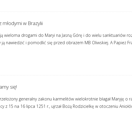
z młodymi w Brazylii
ą wieloma drogami do Maryi na Jasną Górę i do wielu sanktuariów rozs
y ją nawiedzić i pomodlić się przed obrazem MB Oliwskiej. A Papież Fr
amy się!
zełożony generalny zakonu karmelitów wielokrotnie błagał Maryję o r
y z 15 na 16 lipca 1251 r., ujrzał Bożą Rodzicielkę w otoczeniu Anio