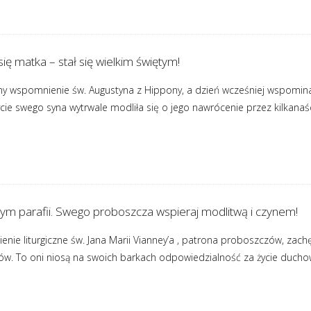
się matka – stał się wielkim świętym!
y wspomnienie św. Augustyna z Hippony, a dzień wcześniej wspomina
e swego syna wytrwale modliła się o jego nawrócenie przez kilkanaści
m parafii. Swego proboszcza wspieraj modlitwą i czynem!
enie liturgiczne św. Jana Marii Vianney’a , patrona proboszczów, zach
ów. To oni niosą na swoich barkach odpowiedzialność za życie duchowe